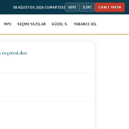
08 AĞUSTOS 2026 CUMARTESİ
CANLI YAYIN
MP3
SEÇME YAZILAR
GÜZEL S.
YABANCI DİL
rika ilimli islam reçetesi.doc