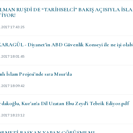
LMAN RUŞDİ DE “TARİHSELCİ” BAKIŞ AÇISIYLA İSL
TİYOR!
2.2017 17:43:25
KARAGÜL - Diyanet'in ABD Güvenlik Konseyi ile ne işi olabi
2.2017 18:01:45
mlı İslam Projesi'nde sıra Mısır'da
2.2017 18:09:42
dakoğlu, Kur'an'a Dil Uzatan Ebu Zeyd'i Tebrik Ediyor.pdf
2.2017 18:23:12
RMEZ'İ BAŞKAN YAPAN GÖRÜŞME MI