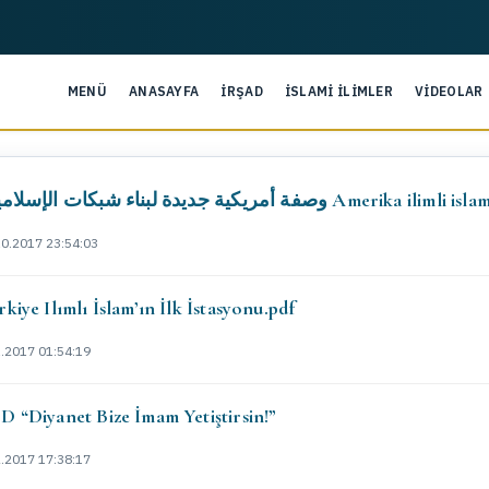
MENÜ
ANASAYFA
İRŞAD
İSLAMİ İLİMLER
VİDEOLAR
وصفة أمريكية جديدة لبناء شبكات الإسلاميين Ame
10.2017 23:54:03
kiye Ilımlı İslam’ın İlk İstasyonu.pdf
1.2017 01:54:19
D “Diyanet Bize İmam Yetiştirsin!”
2.2017 17:38:17