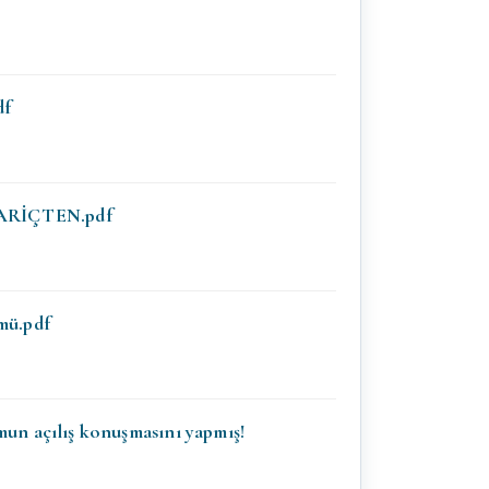
df
RİÇTEN.pdf
mü.pdf
mun açılış konuşmasını yapmış!