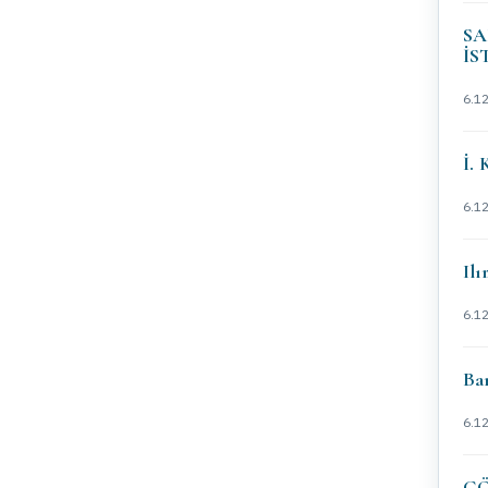
SA
İS
6.1
İ. 
6.1
Ilı
6.1
Bar
6.1
GÖ