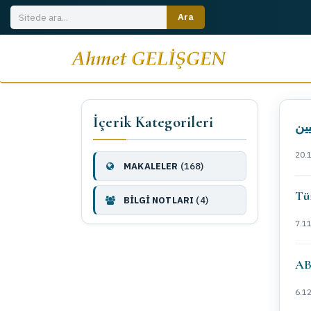
İçerik Kategorileri
20.
MAKALELER
(168)
Tür
BİLGİ NOTLARI
(4)
7.1
AB
6.1