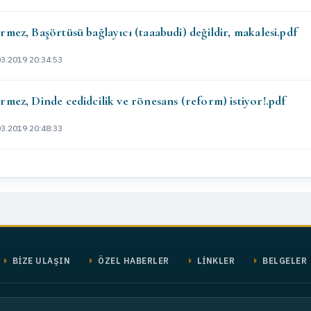
mez, Başörtüsü bağlayıcı (taaabudi) değildir, makalesi.pdf
03.2019 20:34:53
mez, Dinde cedidcilik ve rönesans (reform) istiyor!.pdf
03.2019 20:48:33
BİZE ULAŞIN
ÖZEL HABERLER
LİNKLER
BELGELER