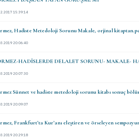
12.2017 15:39:14
rmez, Hadiste Metedoloji Sorunu Makale, orjinal kitaptan.p
03.2019 20:06:40
RMEZ-HADİSLERDE DELALET SORUNU- MAKALE- HA
03.2019 20:07:30
̈rmez Sünnet ve hadiste metedoloji sorunu kitabı sonuç bölü
03.2019 20:09:07
rmez, Frankfurt’ta Kur’anı eleştiren ve örseleyen sempozyu
03.2019 20:29:18