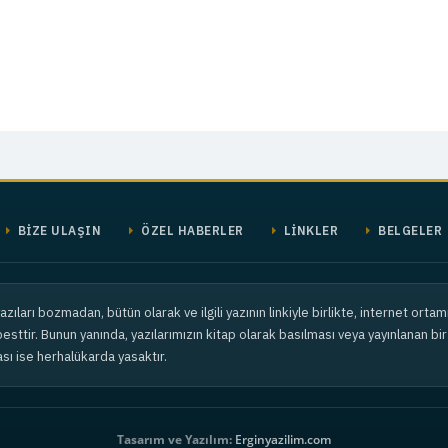
BİZE ULAŞIN
ÖZEL HABERLER
LİNKLER
BELGELER
azıları bozmadan, bütün olarak ve ilgili yazının linkiyle birlikte, internet ort
sttir. Bunun yanında, yazılarımızın kitap olarak basılması veya yayınlanan bir 
ı ise herhalükarda yasaktır.
Tasarım ve Yazılım:
Erginyazilim.com