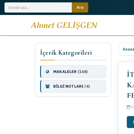
Anas
İçerik Kategorileri
MAKALELER
(168)
İ
K
BİLGİ NOTLARI
(4)
F
13