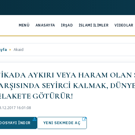
MENÜ
ANASAYFA
İRŞAD
İSLAMİ İLİMLER
VİDEOLAR
ayfa
Akaid
TİKADA AYKIRI VEYA HARAM OLAN 
ARŞISINDA SEYİRCİ KALMAK, DÜNYE
ELAKETE GÖTÜRÜR!
.12.2017 16:01:08
DOSYAYI İNDIR
YENI SEKMEDE AÇ