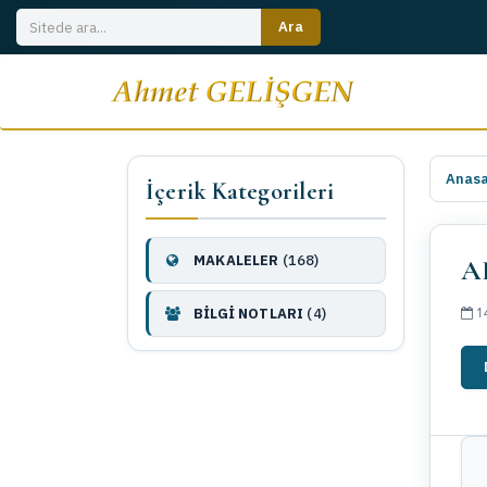
Anas
İçerik Kategorileri
MAKALELER
(168)
A
14
BİLGİ NOTLARI
(4)