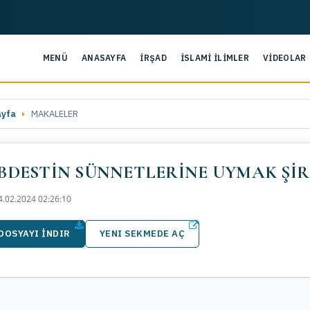
MENÜ
ANASAYFA
İRŞAD
İSLAMİ İLİMLER
VİDEOLAR
ayfa
MAKALELER
BDESTİN SÜNNETLERİNE UYMAK ŞİRK
.02.2024 02:26:10
DOSYAYI İNDIR
YENI SEKMEDE AÇ