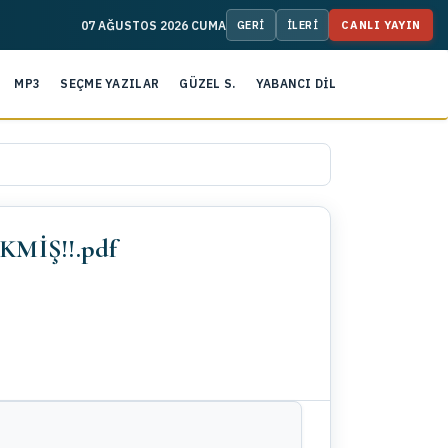
07 AĞUSTOS 2026 CUMA
CANLI YAYIN
MP3
SEÇME YAZILAR
GÜZEL S.
YABANCI DİL
MİŞ!!.pdf